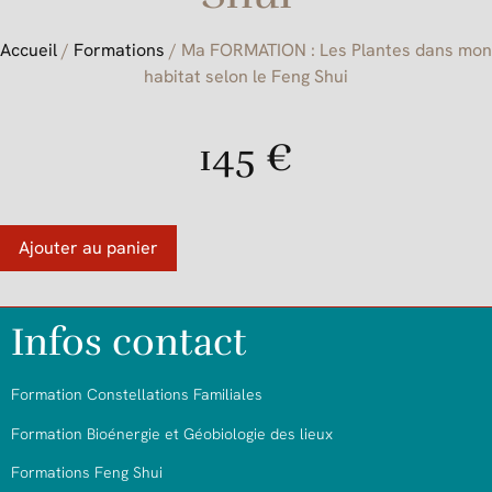
Accueil
/
Formations
/ Ma FORMATION : Les Plantes dans mon
habitat selon le Feng Shui
145
€
Ajouter au panier
Infos contact
Formation Constellations Familiales
Formation Bioénergie et Géobiologie des lieux
Formations Feng Shui