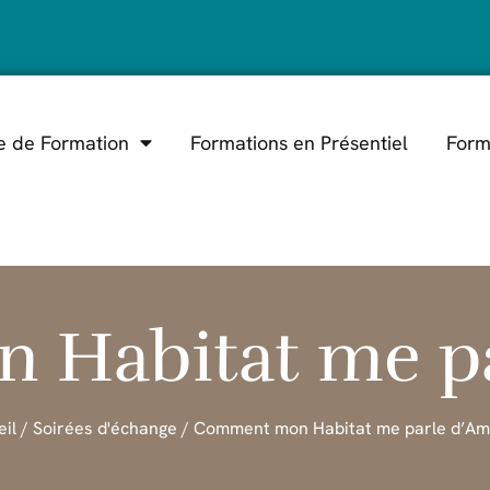
e de Formation
Formations en Présentiel
Form
Habitat me pa
eil
/
Soirées d'échange
/ Comment mon Habitat me parle d’Am